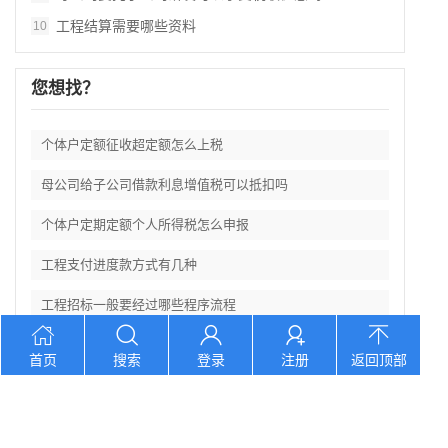
工程结算需要哪些资料
10
您想找？
个体户定额征收超定额怎么上税
母公司给子公司借款利息增值税可以抵扣吗
个体户定期定额个人所得税怎么申报
工程支付进度款方式有几种
工程招标一般要经过哪些程序流程
首页
搜索
登录
注册
返回顶部
电话：400 7860 903 地址：江西省吉安市永新县湘赣国际商
贸城F1栋1105号
©
2026 江西利华工程管理有限公司 版权所有
赣ICP备