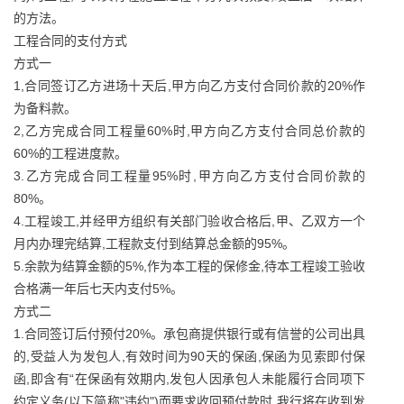
的方法。
工程合同的支付方式
方式一
1,合同签订乙方进场十天后,甲方向乙方支付合同价款的20%作
为备料款。
2,乙方完成合同工程量60%时,甲方向乙方支付合同总价款的
60%的工程进度款。
3.乙方完成合同工程量95%时,甲方向乙方支付合同价款的
80%。
4.工程竣工,并经甲方组织有关部门验收合格后,甲、乙双方一个
月内办理完结算,工程款支付到结算总金额的95%。
5.余款为结算金额的5%,作为本工程的保修金,待本工程竣工验收
合格满一年后七天内支付5%。
方式二
1.合同签订后付预付20%。承包商提供银行或有信誉的公司出具
的,受益人为发包人,有效时间为90天的保函,保函为见索即付保
函,即含有“在保函有效期内,发包人因承包人未能履行合同项下
约定义务(以下简称"违约")而要求收回预付款时,我行将在收到发