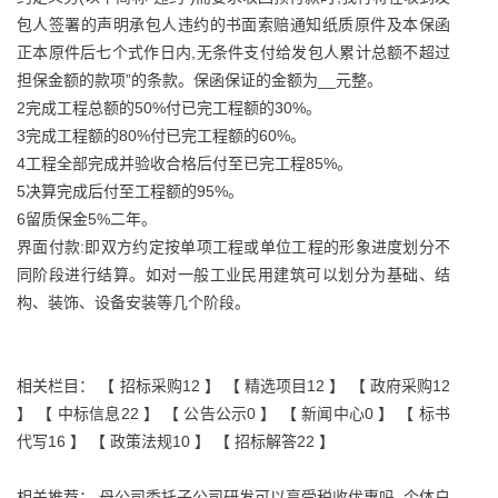
包人签署的声明承包人违约的书面索赔通知纸质原件及本保函
正本原件后七个式作日内,无条件支付给发包人累计总额不超过
担保金额的款项”的条款。保函保证的金额为__元整。
2完成工程总额的50%付已完工程额的30%。
3完成工程额的80%付已完工程额的60%。
4工程全部完成并验收合格后付至已完工程85%。
5决算完成后付至工程额的95%。
6留质保金5%二年。
界面付款:即双方约定按单项工程或单位工程的形象进度划分不
同阶段进行结算。如对一般工业民用建筑可以划分为基础、结
构、装饰、设备安装等几个阶段。
相关栏目： 【
招标采购12
】 【
精选项目12
】 【
政府采购12
】 【
中标信息22
】 【
公告公示0
】 【
新闻中心0
】 【
标书
代写16
】 【
政策法规10
】 【
招标解答22
】
相关推荐：
母公司委托子公司研发可以享受税收优惠吗
个体户