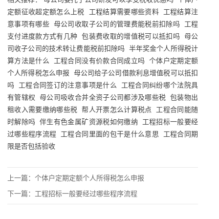
定额征收超定额怎么上税
工程结算需要哪些资料
工程结算注
意事项有哪些
母公司收取子公司的管理费能税前扣除吗
工程
支付进度款方式有几种
包装费收取的增值税可以抵扣吗
母公
司收子公司的技术转让费能税前扣除吗
半年奖金个人所得税计
算方法是什么
工程合同没有价款合同成立吗
个体户定期定额
个人所得税怎么申报
母公司给子公司借款利息增值税可以抵扣
吗
工程合同签订的注意事项是什么
工程合同纠纷哪个法院具
有管辖权
母公司吸收合并全资子公司都涉及哪些税
包装物出
租收入需要缴纳哪些税
帮人开票怎么计算税点
工程合同能随
时解除吗
伴生有色金属矿资源税如何缴纳
工程招标一般要经
过哪些程序流程
工程合同里面的包干是什么意思
工程合同期
限是否包括验收
上一篇：
个体户定期定额个人所得税怎么申报
下一篇：
工程招标一般要经过哪些程序流程